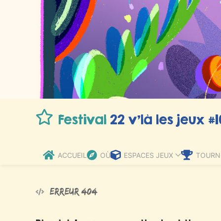
Festival
22 v’là les jeux #1
ACCUEIL
OÙ
ESPACES JEUX
TOURN
Erreur 404