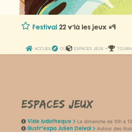
Festival
22 v’là les jeux #9
ACCUEIL
OÙ
ESPACES JEUX
TOURN
Espaces jeux
Vide ludothèque
Le dimanche de 10h à 12h
Illustr’expo Julien Delval
Autour des illus