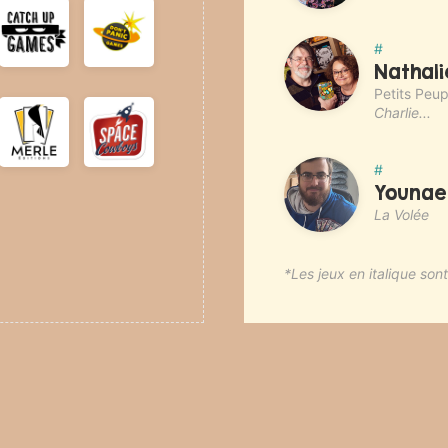
#
Nathali
Petits Peupl
Charlie...
#
Younae
La Volée
*Les jeux en italique so