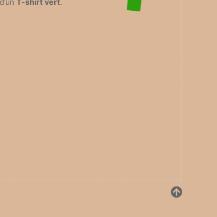
 d’un
T-shirt vert
.