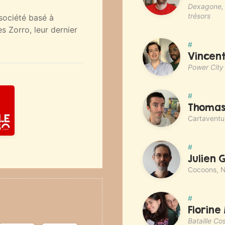
Dexagone, J
trésors
 société basé à
 Zorro, leur dernier
#
Vincen
Power City
#
Thomas
Cartaventur
#
Julien 
Cocoons, Ni
#
Florine
Bataille C