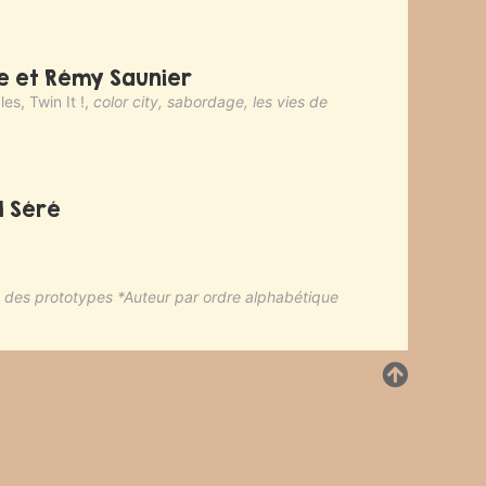
e et Rémy Saunier
es, Twin It !,
color city, sabordage, les vies de
l Séré
nt des prototypes *Auteur par ordre alphabétique