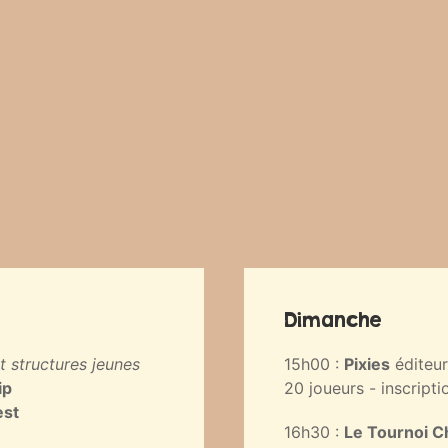
Dimanche
t structures jeunes
15h00 :
Pixies
éditeu
ip
20 joueurs - inscripti
est
16h30 :
Le Tournoi C