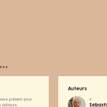
..
Auteurs
t sera présent pour
#
Sébast
 éditeurs.