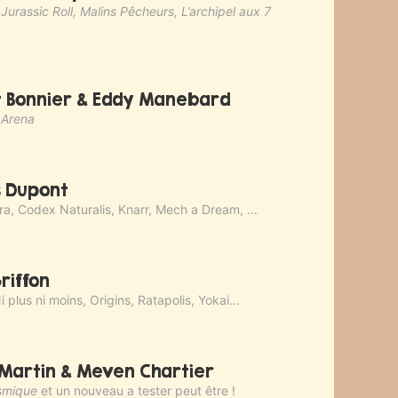
urassic Roll, Malins Pêcheurs, L’archipel aux 7
t Bonnier & Eddy Manebard
 Arena
 Dupont
a, Codex Naturalis, Knarr, Mech a Dream, ...
Griffon
 plus ni moins, Origins, Ratapolis, Yokai...
 Martin & Meven Chartier
osmique
et un nouveau a tester peut être !