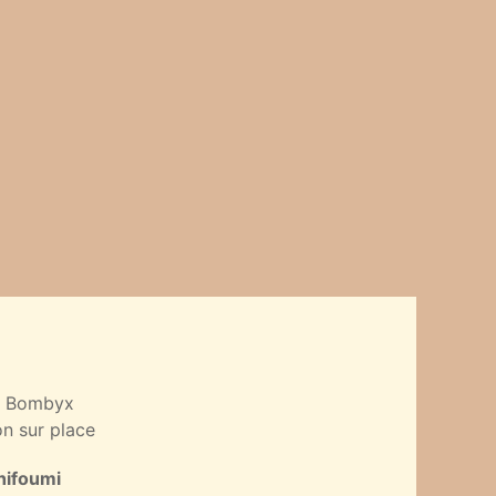
r Bombyx
on sur place
hifoumi