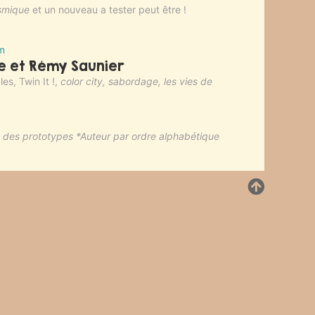
osmique
et un nouveau a tester peut être !
m
e et Rémy Saunier
es, Twin It !,
color city, sabordage, les vies de
nt des prototypes *Auteur par ordre alphabétique