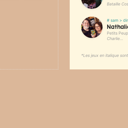
Bataille C
# sam > di
Nathali
Petits Peupl
Charlie...
*Les jeux en italique so