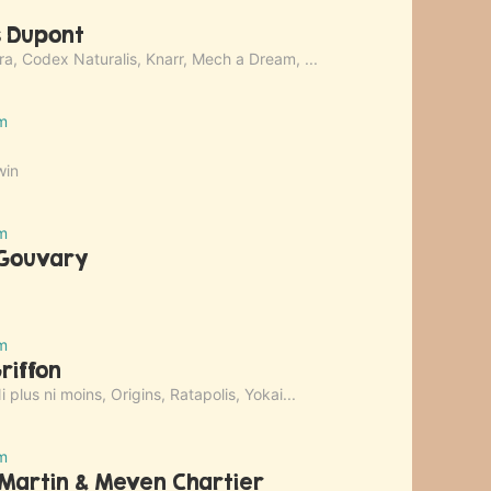
 Dupont
a, Codex Naturalis, Knarr, Mech a Dream, ...
m
win
m
Gouvary
m
Griffon
 plus ni moins, Origins, Ratapolis, Yokai...
m
 Martin & Meven Chartier