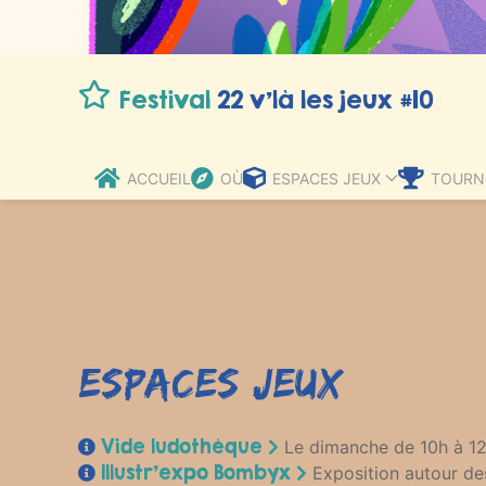
Festival
22 v’là les jeux #10
ACCUEIL
OÙ
ESPACES JEUX
TOURN
Espaces jeux
Vide ludothèque
Le dimanche de 10h à 12h
Illustr’expo Bombyx
Exposition autour des 