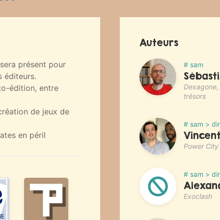
Auteurs
t sera présent pour
# sam
Sébast
 éditeurs.
Dexagone, J
o-édition, entre
trésors
création de jeux de
# sam > di
Vincen
ates en péril
Power City
# sam > di
Alexand
Exoclash