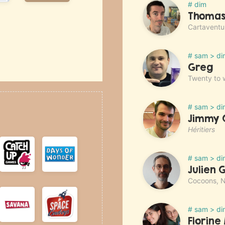
# dim
Thomas
Cartaventur
# sam > di
Greg
Twenty to 
# sam > di
Jimmy 
Héritiers
# sam > di
Julien 
Cocoons, Ni
# sam > di
Florine