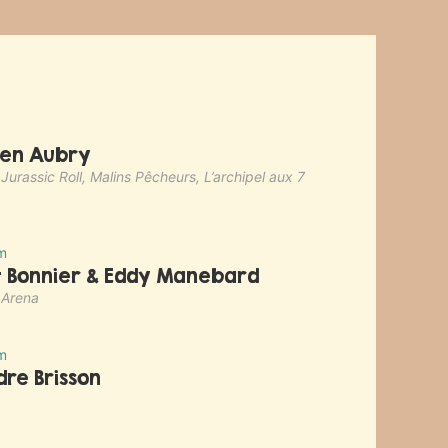
ien Aubry
urassic Roll, Malins Pêcheurs, L’archipel aux 7
m
t Bonnier & Eddy Manebard
 Arena
m
re Brisson