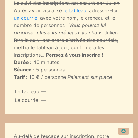
Le suivi des inscriptions est assuré par Julien.
Après avoir visualisé
le tableau
, adressez-lui
un courriel
avec votre nom, le créneau et le
nombre de personnes ;
Vous pouvez lui
proposer plusieurs créneaux au choix
. Julien
fera le suivi par ordre d’arrivée des courriels,
mettra le tableau à jour, confirmera les
inscriptions...
Pensez à vous inscrire !
Durée :
40 minutes
Séance :
5 personnes
Tarif :
10 € / personne
Paiement sur place
Le tableau
—
Le courriel
—
Au-delà de l’escape sur inscription, notre