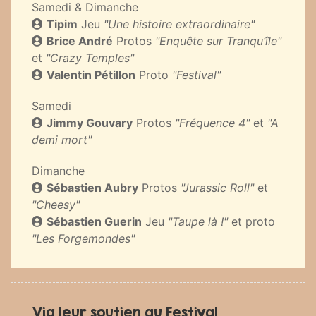
Samedi & Dimanche
Tipim
Jeu
"Une histoire extraordinaire"
Brice André
Protos
"Enquête sur Tranqu’île"
et
"Crazy Temples"
Valentin Pétillon
Proto
"Festival"
Samedi
Jimmy Gouvary
Protos
"Fréquence 4"
et
"A
demi mort"
Dimanche
Sébastien Aubry
Protos
"Jurassic Roll"
et
"Cheesy"
Sébastien Guerin
Jeu
"Taupe là !"
et proto
"Les Forgemondes"
Via leur soutien au Festival